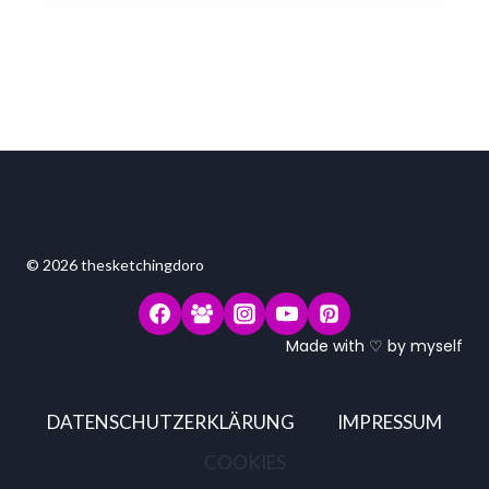
DIR
MALEN
DABEI,
DICH
ZU
ENTSPANNEN.
© 2026 thesketchingdoro
Made with ♡ by myself
DATENSCHUTZERKLÄRUNG
IMPRESSUM
COOKIES